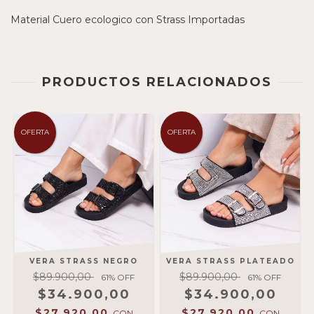
Material Cuero ecologico con Strass Importadas
PRODUCTOS RELACIONADOS
OFERTA
OFERTA
VERA STRASS NEGRO
VERA STRASS PLATEADO
$89.900,00
$89.900,00
61
% OFF
61
% OFF
$34.900,00
$34.900,00
$27.920,00
$27.920,00
CON
CON