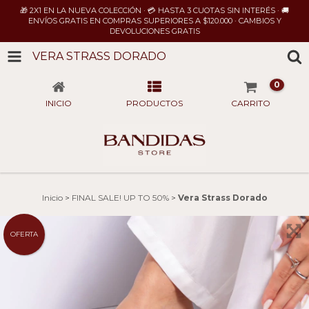
🎁 2X1 EN LA NUEVA COLECCIÓN · 💳 HASTA 3 CUOTAS SIN INTERÉS · 🚚
ENVÍOS GRATIS EN COMPRAS SUPERIORES A $120.000 · CAMBIOS Y
DEVOLUCIONES GRATIS
VERA STRASS DORADO
0
INICIO
PRODUCTOS
CARRITO
Inicio
>
FINAL SALE! UP TO 50%
>
Vera Strass Dorado
OFERTA