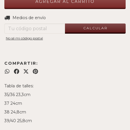
CAMBIAR CP
Entregas para el CP:
Medios de envío
CALCULAR
No sé mi código postal
COMPARTIR:
Tabla de talles:
35/36 23,3cm
37 24cm
38 24,8cm
39/40 25,8cm