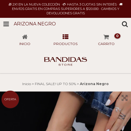
🎁 2X1 EN LA NUEVA COLECCIÓN · 💳 HASTA 3 CUOTAS SIN INTERÉS · 🚚
ENVÍOS GRATIS EN COMPRAS SUPERIORES A $120.000 · CAMBIOS Y
DEVOLUCIONES GRATIS
ARIZONA NEGRO
0
INICIO
PRODUCTOS
CARRITO
Inicio
>
FINAL SALE! UP TO 50%
>
Arizona Negro
OFERTA