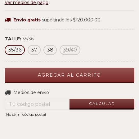
Ver medios de pago
Envío gratis
superando los
$120.000,00
TALLE:
35/36
35/36
37
38
39/40
CAMBIAR CP
Entregas para el CP:
Medios de envío
CALCULAR
No sé mi código postal