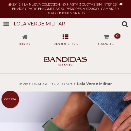
🎁 2X1 EN LA NUEVA COLECCIÓN · 💳 HASTA 3 CUOTAS SIN INTERÉS · 🚚
ENVÍOS GRATIS EN COMPRAS SUPERIORES A $120.000 · CAMBIOS Y
DEVOLUCIONES GRATIS
LOLA VERDE MILITAR
0
INICIO
PRODUCTOS
CARRITO
Inicio
>
FINAL SALE! UP TO 50%
>
Lola Verde Militar
OFERTA