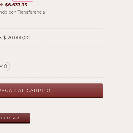
DE
$6.633,33
do con Transferencia
os
$120.000,00
/40
CAMBIAR CP
ALCULAR