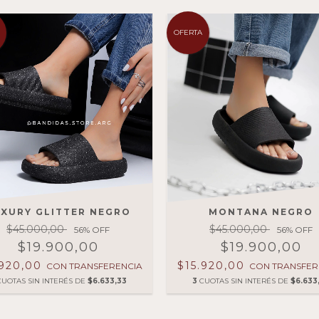
OFERTA
XURY GLITTER NEGRO
MONTANA NEGRO
$45.000,00
$45.000,00
56
% OFF
56
% OFF
$19.900,00
$19.900,00
.920,00
$15.920,00
CON
TRANSFERENCIA
CON
TRANSFER
CUOTAS SIN INTERÉS DE
$6.633,33
3
CUOTAS SIN INTERÉS DE
$6.633