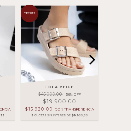
OFERTA
OFERTA
LOLA BEIGE
L
$45.000,00
$45
56
% OFF
$19.900,00
$
$15.920,00
$15.920
ENCIA
CON
TRANSFERENCIA
,33
3
CUOTAS SIN INTERÉS DE
$6.633,33
3
CUOTAS 