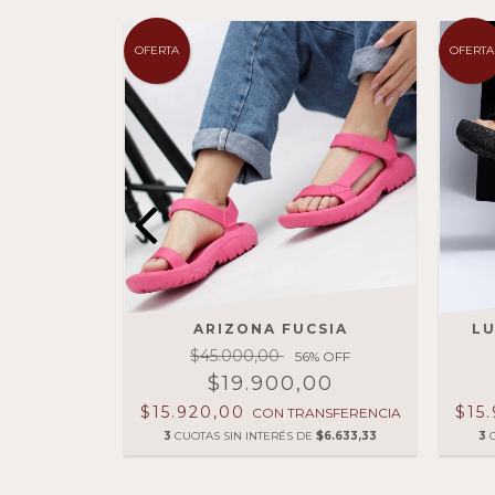
OFERTA
OFERTA
TTER
ARIZONA FUCSIA
LU
E
$45.000,00
56
% OFF
% OFF
$19.900,00
00
$15.920,00
$15
CON
TRANSFERENCIA
NSFERENCIA
3
CUOTAS SIN INTERÉS DE
$6.633,33
3
E
$6.633,33