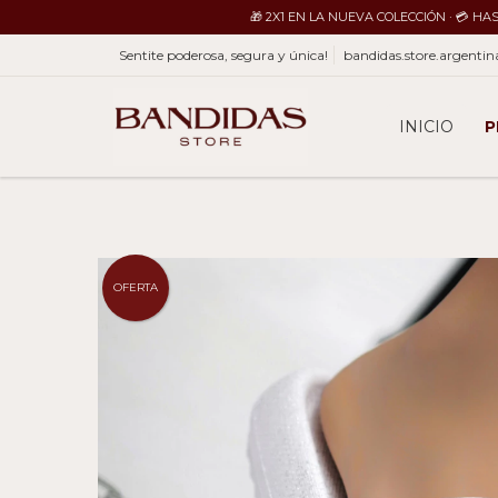
🎁 2X1 EN LA NUEVA COLECCIÓN · 💳 H
Sentite poderosa, segura y única!
bandidas.store.argent
INICIO
P
OFERTA