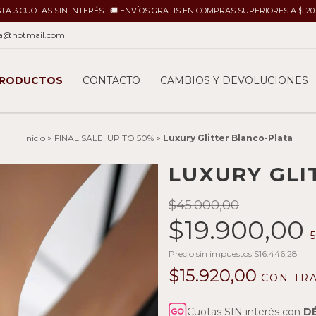
ASTA 3 CUOTAS SIN INTERÉS · 🚚 ENVÍOS GRATIS EN COMPRAS SUPERIORES A $120
ina@hotmail.com
RODUCTOS
CONTACTO
CAMBIOS Y DEVOLUCIONES
Inicio
>
FINAL SALE! UP TO 50%
>
Luxury Glitter Blanco-Plata
LUXURY GLI
$45.000,00
$19.900,00
5
Precio sin impuestos
$16.446,28
$15.920,00
CON
TR
Cuotas SIN interés con
D