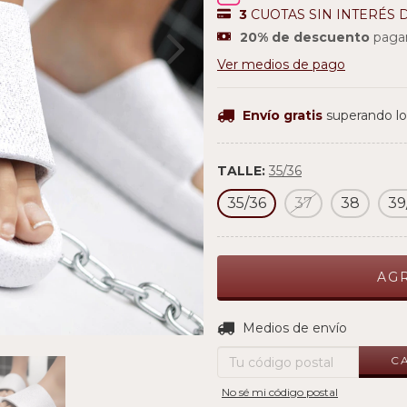
3
CUOTAS SIN INTERÉS 
20% de descuento
pagan
Ver medios de pago
Envío gratis
superando l
TALLE:
35/36
35/36
37
38
39
Entregas para el CP:
Medios de envío
C
No sé mi código postal