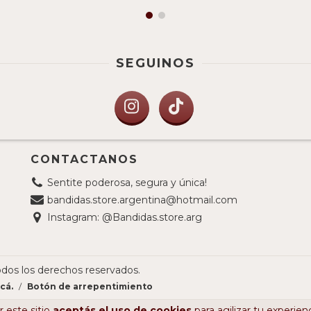
SEGUINOS
CONTACTANOS
Sentite poderosa, segura y única!
bandidas.store.argentina@hotmail.com
Instagram: @Bandidas.store.arg
odos los derechos reservados.
cá.
/
Botón de arrepentimiento
 este sitio
aceptás el uso de cookies
para agilizar tu experien