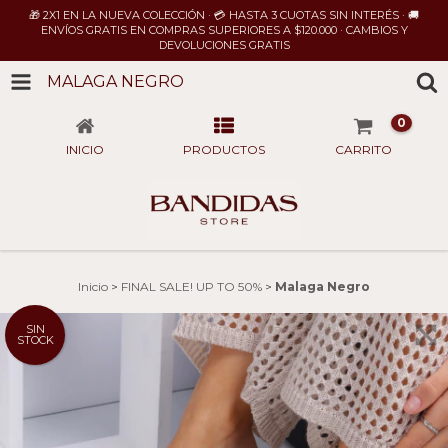
🎁 2X1 EN LA NUEVA COLECCIÓN · 💳 HASTA 3 CUOTAS SIN INTERÉS · 🚚
ENVÍOS GRATIS EN COMPRAS SUPERIORES A $120.000 · CAMBIOS Y
DEVOLUCIONES GRATIS
MALAGA NEGRO
0
INICIO
PRODUCTOS
CARRITO
Inicio
>
FINAL SALE! UP TO 50%
>
Malaga Negro
SIN
STOCK