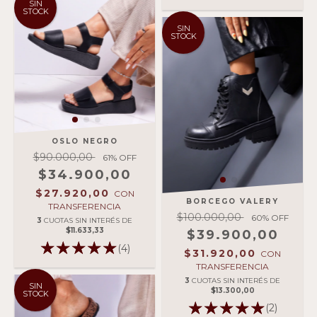
SIN
STOCK
SIN
STOCK
OSLO NEGRO
$90.000,00
61
% OFF
$34.900,00
$27.920,00
CON
BORCEGO VALERY
TRANSFERENCIA
$100.000,00
60
% OFF
3
CUOTAS SIN INTERÉS DE
$11.633,33
$39.900,00
(4)
$31.920,00
CON
TRANSFERENCIA
3
CUOTAS SIN INTERÉS DE
SIN
$13.300,00
STOCK
(2)