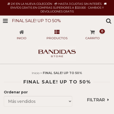
🎁 2X1 EN LA NUEVA COLECCIÓN · 💳 HASTA 3 CUOTAS SIN INTERÉS · 🚚
ENVÍOS GRATIS EN COMPRAS SUPERIORES A $120.000 · CAMBIOS Y
DEVOLUCIONES GRATIS
FINAL SALE! UP TO 50%
0
INICIO
PRODUCTOS
CARRITO
Inicio
>
FINAL SALE! UP TO 50%
FINAL SALE! UP TO 50%
Ordenar por
FILTRAR