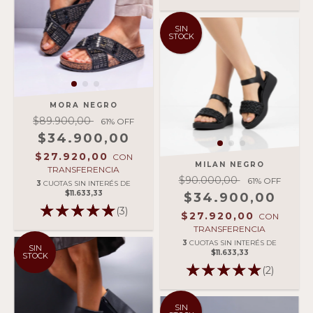
SIN
STOCK
MORA NEGRO
$89.900,00
61
% OFF
$34.900,00
$27.920,00
CON
MILAN NEGRO
TRANSFERENCIA
$90.000,00
61
% OFF
3
CUOTAS SIN INTERÉS DE
$11.633,33
$34.900,00
(3)
$27.920,00
CON
TRANSFERENCIA
3
CUOTAS SIN INTERÉS DE
SIN
$11.633,33
STOCK
(2)
SIN