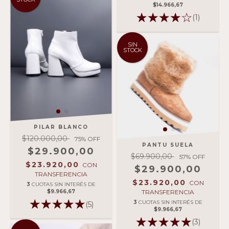
$14.966,67
(1)
SIN
STOCK
PILAR BLANCO
$120.000,00
75
% OFF
PANTU SUELA
$29.900,00
$69.900,00
57
% OFF
$23.920,00
CON
$29.900,00
TRANSFERENCIA
$23.920,00
CON
3
CUOTAS SIN INTERÉS DE
TRANSFERENCIA
$9.966,67
3
CUOTAS SIN INTERÉS DE
(5)
$9.966,67
(3)