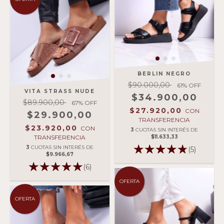
BERLIN NEGRO
$90.000,00
61
% OFF
VITA STRASS NUDE
$34.900,00
$89.900,00
67
% OFF
$27.920,00
CON
$29.900,00
TRANSFERENCIA
$23.920,00
CON
3
CUOTAS SIN INTERÉS DE
TRANSFERENCIA
$11.633,33
3
CUOTAS SIN INTERÉS DE
(5)
$9.966,67
(6)
OFERTA
OFERTA