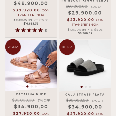
RAINBOOT KIMMY VERDE
$49.900,00
$60.000,00
50
% OFF
$39.920,00
CON
$29.900,00
TRANSFERENCIA
$23.920,00
CON
3
CUOTAS SIN INTERÉS DE
$16.633,33
TRANSFERENCIA
(1)
3
CUOTAS SIN INTERÉS DE
$9.966,67
OFERTA
OFERTA
CATALINA NUDE
CALU STRASS PLATA
$90.000,00
$90.000,00
61
% OFF
61
% OFF
$34.900,00
$34.900,00
$27.920,00
$27.920,00
CON
CON