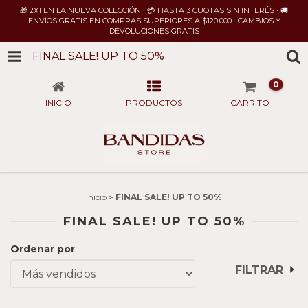
🎁 2X1 EN LA NUEVA COLECCIÓN · 💳 HASTA 3 CUOTAS SIN INTERÉS · 🚚
ENVÍOS GRATIS EN COMPRAS SUPERIORES A $120.000 · CAMBIOS Y
DEVOLUCIONES GRATIS
FINAL SALE! UP TO 50%
0
INICIO
PRODUCTOS
CARRITO
Inicio
>
FINAL SALE! UP TO 50%
FINAL SALE! UP TO 50%
Ordenar por
FILTRAR