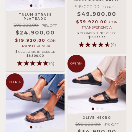
NICKY ANIMAL PRINT
$99.000,00
50
% OFF
$49.900,00
TULUM STRASS
PLATEADO
$39.920,00
CON
$99.000,00
75
% OFF
TRANSFERENCIA
$24.900,00
3
CUOTAS SIN INTERÉS DE
$16.633,33
$19.920,00
CON
(4)
TRANSFERENCIA
3
CUOTAS SIN INTERÉS DE
$8.300,00
(4)
OFERTA
OFERTA
OLIVE NEGRO
$90.000,00
61
% OFF
$34.900,00