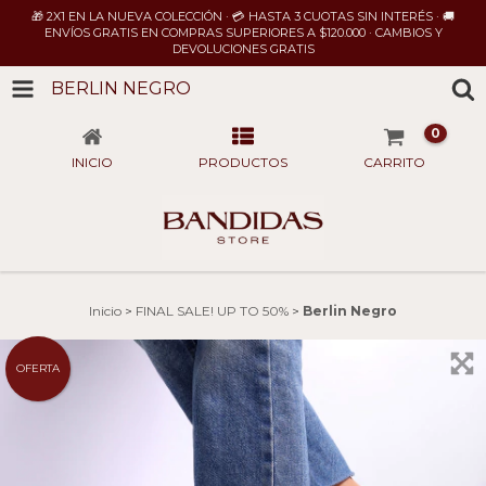
🎁 2X1 EN LA NUEVA COLECCIÓN · 💳 HASTA 3 CUOTAS SIN INTERÉS · 🚚
ENVÍOS GRATIS EN COMPRAS SUPERIORES A $120.000 · CAMBIOS Y
DEVOLUCIONES GRATIS
BERLIN NEGRO
0
INICIO
PRODUCTOS
CARRITO
Inicio
>
FINAL SALE! UP TO 50%
>
Berlin Negro
OFERTA