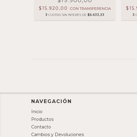
00
$19.900,00
$15.920,00
$15
NSFERENCIA
CON
TRANSFERENCIA
E
$6.633,33
3
CUOTAS SIN INTERÉS DE
$6.633,33
3
NAVEGACIÓN
Inicio
Productos
Contacto
Cambios y Devoluciones