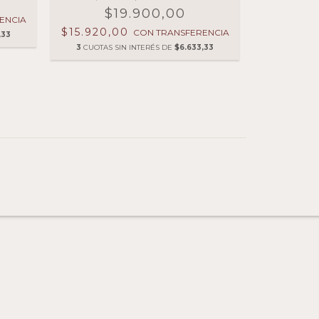
$19.900,00
$
ENCIA
$15.920,00
$15.920
CON
TRANSFERENCIA
,33
3
CUOTAS SIN INTERÉS DE
$6.633,33
3
CUOTAS 