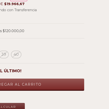
DE
$19.966,67
do con Transferencia
os
$120.000,00
39
40
EL ÚLTIMO!
CAMBIAR CP
ALCULAR