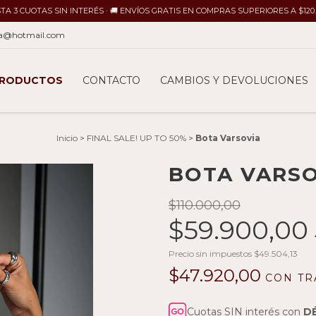
ASTA 3 CUOTAS SIN INTERÉS · 🚚 ENVÍOS GRATIS EN COMPRAS SUPERIORES A $120
ina@hotmail.com
RODUCTOS
CONTACTO
CAMBIOS Y DEVOLUCIONES
Inicio
>
FINAL SALE! UP TO 50%
>
Bota Varsovia
BOTA VARSO
$110.000,00
$59.900,00
Precio sin impuestos
$49.504,13
$47.920,00
CON
TR
Cuotas SIN interés con
D