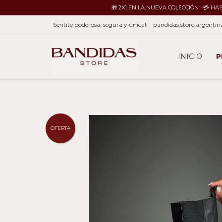
🎁 2X1 EN LA NUEVA COLECCIÓN · 💳 H
Sentite poderosa, segura y única!
bandidas.store.argent
INICIO
P
OFERTA