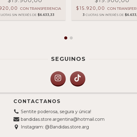
$19.900,00
$19.900,00
.920,00
$15.920,00
CON
TRANSFERENCIA
CON
TRANSFER
CUOTAS SIN INTERÉS DE
$6.633,33
3
CUOTAS SIN INTERÉS DE
$6.633
SEGUINOS
CONTACTANOS
Sentite poderosa, segura y única!
bandidas.store.argentina@hotmail.com
Instagram: @Bandidas.store.arg