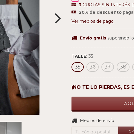
3
CUOTAS SIN INTERÉS 
20% de descuento
pagan
Ver medios de pago
Envío gratis
superando l
TALLE:
35
35
36
37
38
¡NO TE LO PIERDAS, ES 
Entregas para el CP:
Medios de envío
C