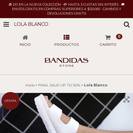
🎁 2X1 EN LA NUEVA COLECCIÓN · 💳 HASTA 3 CUOTAS SIN INTERÉS · 🚚
ENVÍOS GRATIS EN COMPRAS SUPERIORES A $120.000 · CAMBIOS Y
DEVOLUCIONES GRATIS
LOLA BLANCO
0
INICIO
PRODUCTOS
CARRITO
Inicio
>
FINAL SALE! UP TO 50%
>
Lola Blanco
OFERTA